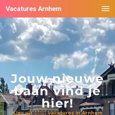
Vacatures Arnhem
Vacatures per bedrijf in Arnhem
Nieuwsbrief feed
Jouw nieuwe
baan vind je
hier!
Kies uit
4390
vacatures in Arnhem