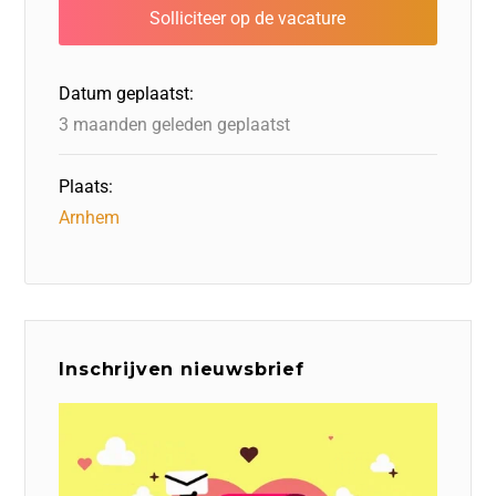
b
dI
d
d
A
o
n
o
s
p
o
n
p
Datum geplaatst:
k
3 maanden geleden geplaatst
Plaats:
Arnhem
Inschrijven nieuwsbrief