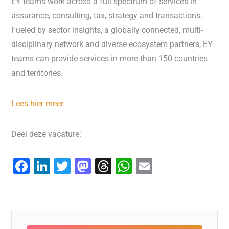
EY teams work across a full spectrum of services in
assurance, consulting, tax, strategy and transactions.
Fueled by sector insights, a globally connected, multi-
disciplinary network and diverse ecosystem partners, EY
teams can provide services in more than 150 countries
and territories.
Lees hier meer
Deel deze vacature:
F
Li
T
M
T
W
E
a
n
wi
a
hr
h
m
c
k
tt
st
e
at
ai
e
e
er
o
a
s
l