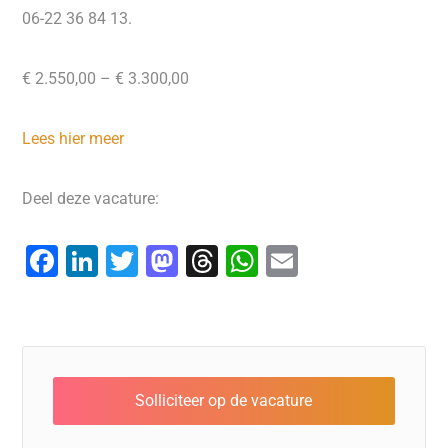
06-22 36 84 13.
€ 2.550,00 – € 3.300,00
Lees hier meer
Deel deze vacature:
F
Li
T
M
T
W
E
a
n
wi
a
hr
h
m
c
k
tt
st
e
at
ai
e
e
er
o
a
s
l
b
dI
d
d
A
o
n
o
s
p