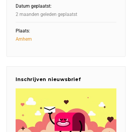
o
n
p
Datum geplaatst:
k
2 maanden geleden geplaatst
Plaats:
Arnhem
Inschrijven nieuwsbrief