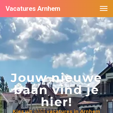
Vacatures Arnhem
Vacatures per bedrijf in Arnhem
Nieuwsbrief feed
Jouw nieuwe
baan vind je
hier!
Kies uit
4353
vacatures in Arnhem