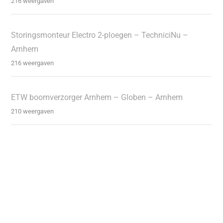
216 weergaven
Storingsmonteur Electro 2-ploegen – TechniciNu –
Arnhem
216 weergaven
ETW boomverzorger Arnhem – Globen – Arnhem
210 weergaven