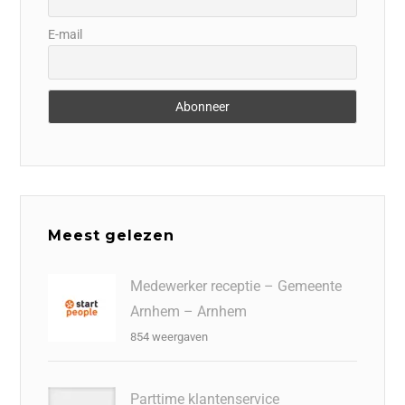
E-mail
Meest gelezen
Medewerker receptie – Gemeente
Arnhem – Arnhem
854 weergaven
Parttime klantenservice