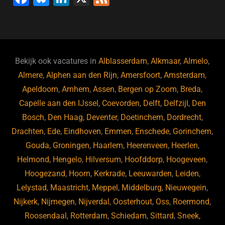
k
a
u
n
e
c
e
k
e
e
s
e
d
b
ky
dI
Bekijk ook vacatures in
Alblasserdam
,
Alkmaar
,
Almelo
,
o
n
Almere
,
Alphen aan den Rijn
,
Amersfoort
,
Amsterdam
,
Apeldoorn
,
Arnhem
,
Assen
,
Bergen op Zoom
,
Breda
,
o
Capelle aan den IJssel
,
Coevorden
,
Delft
,
Delfzijl
,
Den
k
Bosch
,
Den Haag
,
Deventer
,
Doetinchem
,
Dordrecht
,
Drachten
,
Ede
,
Eindhoven
,
Emmen
,
Enschede
,
Gorinchem
,
Gouda
,
Groningen
,
Haarlem
,
Heerenveen
,
Heerlen
,
Helmond
,
Hengelo
,
Hilversum
,
Hoofddorp
,
Hoogeveen
,
Hoogezand
,
Hoorn
,
Kerkrade
,
Leeuwarden
,
Leiden
,
Lelystad
,
Maastricht
,
Meppel
,
Middelburg
,
Nieuwegein
,
Nijkerk
,
Nijmegen
,
Nijverdal
,
Oosterhout
,
Oss
,
Roermond
,
Roosendaal
,
Rotterdam
,
Schiedam
,
Sittard
,
Sneek
,