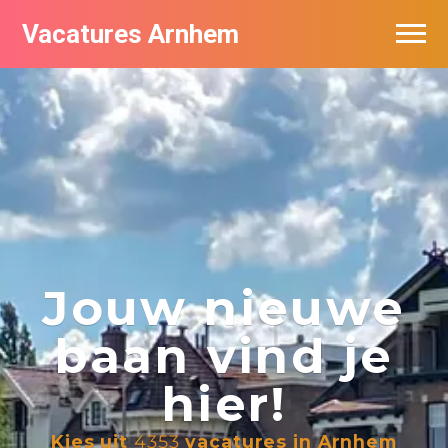
Vacatures Arnhem
Vacatures per bedrijf in Arnhem
Nieuwsbrief feed
Jouw nieuwe
baan vind je
hier!
Kies uit
4353
vacatures in Arnhem