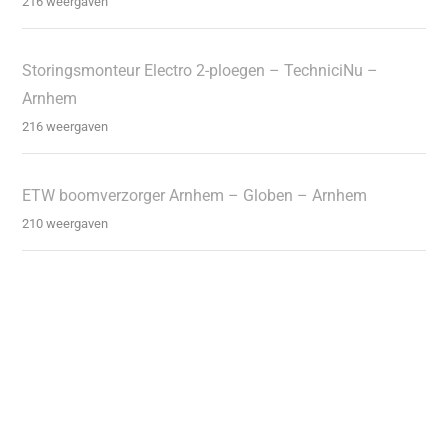
216 weergaven
Storingsmonteur Electro 2-ploegen – TechniciNu –
Arnhem
216 weergaven
ETW boomverzorger Arnhem – Globen – Arnhem
210 weergaven