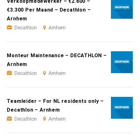
Verkoopmedewerker – €2.600 –
€3.300 Per Maand – Decathlon –
Arnhem
Decathlon
Arnhem
Monteur Maintenance – DECATHLON –
Arnhem
Decathlon
Arnhem
Teamleider – For NL residents only –
Decathlon – Arnhem
Decathlon
Arnhem