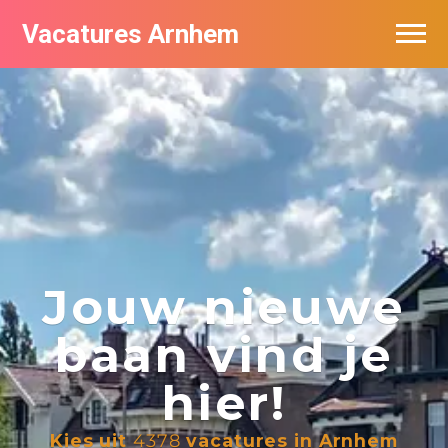
Vacatures Arnhem
Vacatures per bedrijf in Arnhem
Nieuwsbrief feed
Jouw nieuwe
baan vind je
hier!
Kies uit
4378
vacatures in Arnhem