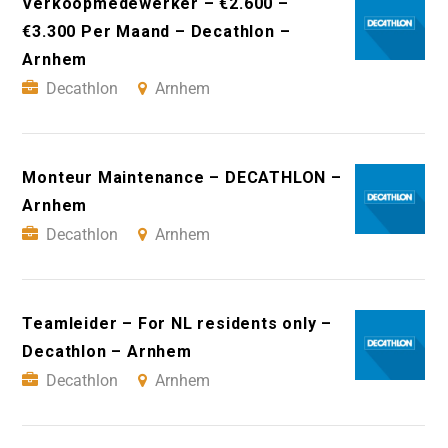
Verkoopmedewerker – €2.600 –
€3.300 Per Maand – Decathlon –
Arnhem
Decathlon
Arnhem
Monteur Maintenance – DECATHLON –
Arnhem
Decathlon
Arnhem
Teamleider – For NL residents only –
Decathlon – Arnhem
Decathlon
Arnhem