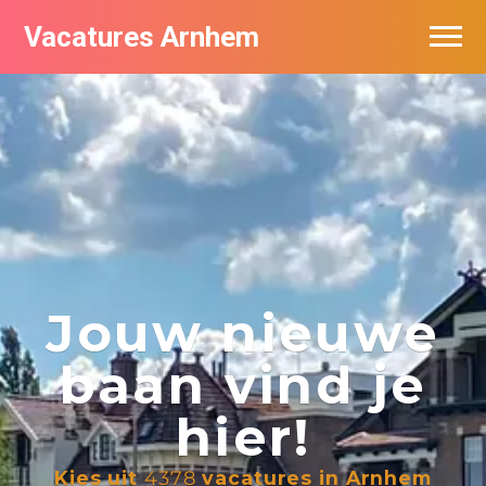
Vacatures Arnhem
Vacatures per bedrijf in Arnhem
Nieuwsbrief feed
Jouw nieuwe
baan vind je
hier!
Kies uit
4378
vacatures in Arnhem