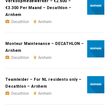
Verkoopmedewerker – €2.600 –
€3.300 Per Maand – Decathlon –
Arnhem
Decathlon
Arnhem
Monteur Maintenance – DECATHLON –
Arnhem
Decathlon
Arnhem
Teamleider – For NL residents only –
Decathlon – Arnhem
Decathlon
Arnhem