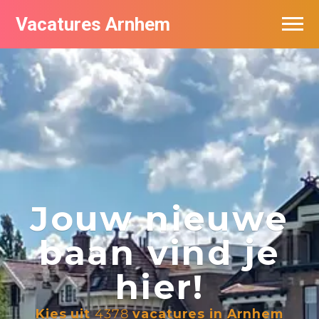
Vacatures Arnhem
Vacatures per bedrijf in Arnhem
Nieuwsbrief feed
Jouw nieuwe
baan vind je
hier!
Kies uit
4378
vacatures in Arnhem