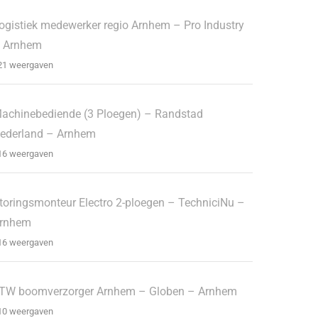
ogistiek medewerker regio Arnhem – Pro Industry
 Arnhem
21 weergaven
achinebediende (3 Ploegen) – Randstad
ederland – Arnhem
16 weergaven
toringsmonteur Electro 2-ploegen – TechniciNu –
rnhem
16 weergaven
TW boomverzorger Arnhem – Globen – Arnhem
10 weergaven