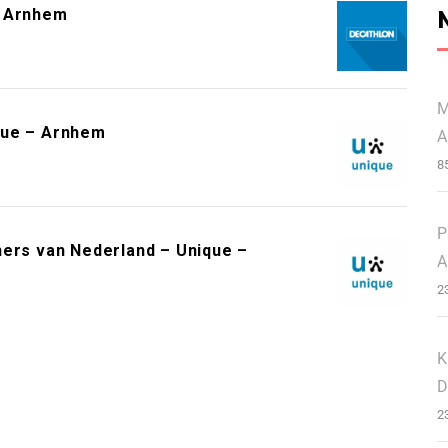
– Arnhem
M
que – Arnhem
A
8
P
ners van Nederland – Unique –
A
2
K
D
2