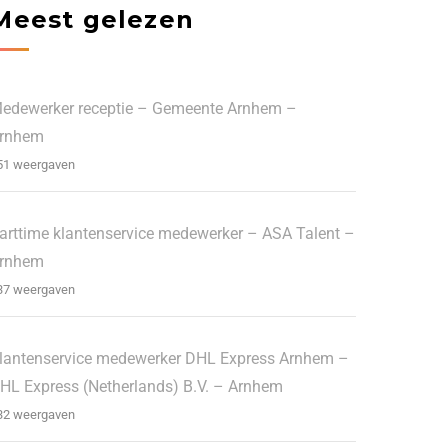
Meest gelezen
edewerker receptie – Gemeente Arnhem –
rnhem
51 weergaven
arttime klantenservice medewerker – ASA Talent –
rnhem
37 weergaven
lantenservice medewerker DHL Express Arnhem –
HL Express (Netherlands) B.V. – Arnhem
32 weergaven