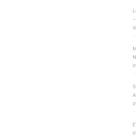
L
–
2
M
N
2
S
A
2
E
2