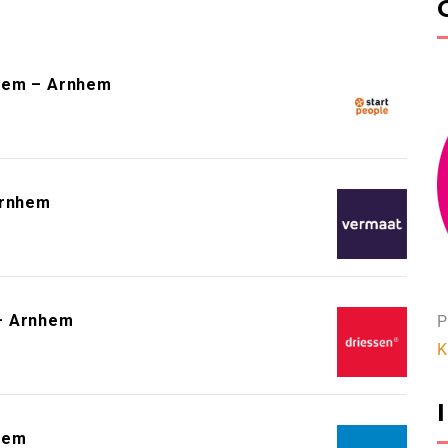
hem – Arnhem
Arnhem
 – Arnhem
P
K
hem