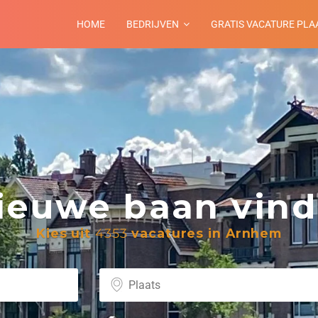
HOME
BEDRIJVEN
GRATIS VACATURE PLA
euwe baan vind 
Kies uit
4353
vacatures in Arnhem