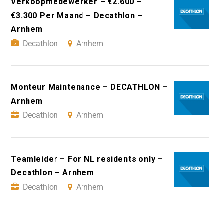
Verkoopmedewerker – €2.600 –
€3.300 Per Maand – Decathlon –
Arnhem
Decathlon
Arnhem
Monteur Maintenance – DECATHLON –
Arnhem
Decathlon
Arnhem
Teamleider – For NL residents only –
Decathlon – Arnhem
Decathlon
Arnhem