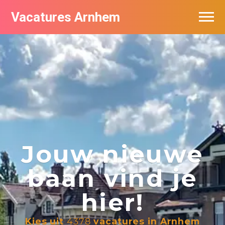
Vacatures Arnhem
Vacatures per bedrijf in Arnhem
Nieuwsbrief feed
Jouw nieuwe
baan vind je
hier!
Kies uit
4378
vacatures in Arnhem