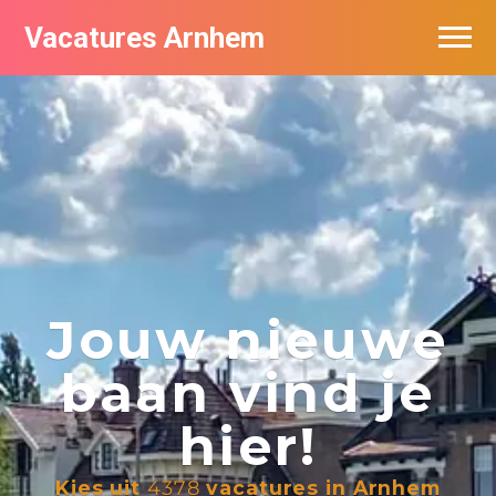
Vacatures Arnhem
Vacatures per bedrijf in Arnhem
Nieuwsbrief feed
Jouw nieuwe
baan vind je
hier!
Kies uit
4378
vacatures in Arnhem