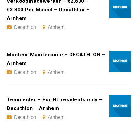
Verkoopmedewerker – €2.600 –
€3.300 Per Maand – Decathlon –
Arnhem
Decathlon
Arnhem
Monteur Maintenance – DECATHLON –
Arnhem
Decathlon
Arnhem
Teamleider – For NL residents only –
Decathlon – Arnhem
Decathlon
Arnhem