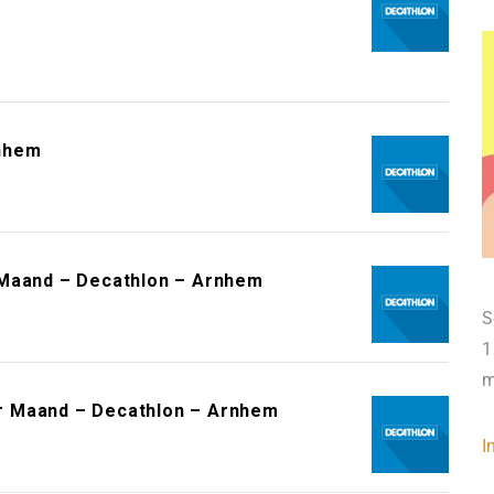
rnhem
 Maand – Decathlon – Arnhem
S
1
m
r Maand – Decathlon – Arnhem
I