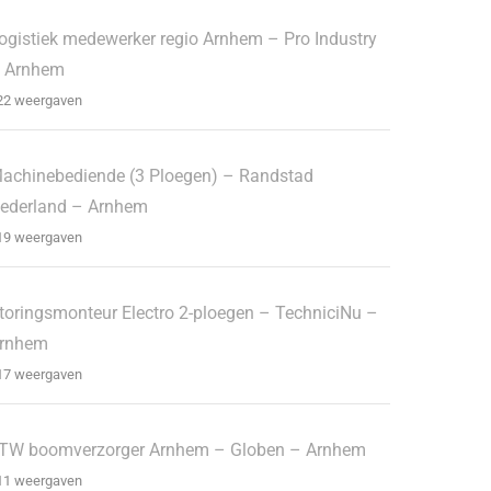
ogistiek medewerker regio Arnhem – Pro Industry
 Arnhem
22 weergaven
achinebediende (3 Ploegen) – Randstad
ederland – Arnhem
19 weergaven
toringsmonteur Electro 2-ploegen – TechniciNu –
rnhem
17 weergaven
TW boomverzorger Arnhem – Globen – Arnhem
11 weergaven