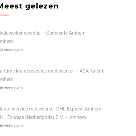
Meest gelezen
edewerker receptie – Gemeente Arnhem –
rnhem
53 weergaven
arttime klantenservice medewerker – ASA Talent –
rnhem
38 weergaven
lantenservice medewerker DHL Express Arnhem –
HL Express (Netherlands) B.V. – Arnhem
36 weergaven