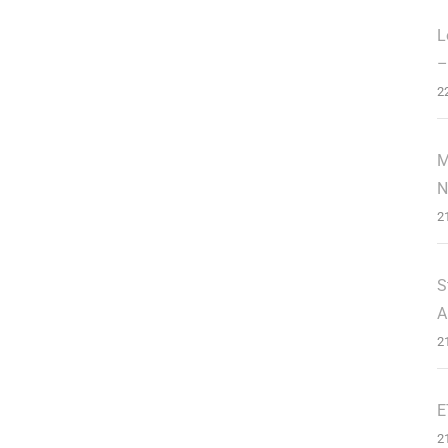
L
–
2
M
N
2
S
A
2
E
2