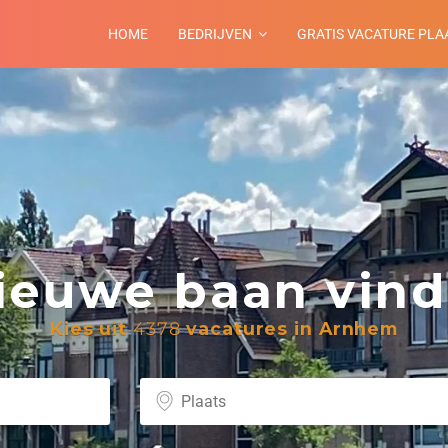
HOME
BEDRIJVEN
GRATIS VACATURE PLA
euwe baan vind 
Kies uit
4378
vacatures in Arnhem