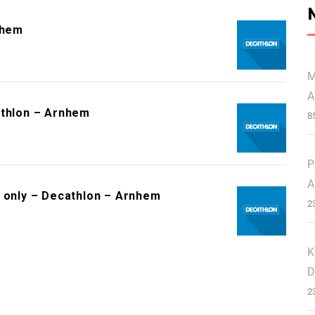
nhem
M
A
athlon – Arnhem
8
P
A
s only – Decathlon – Arnhem
2
K
D
2