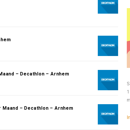
rnhem
 Maand – Decathlon – Arnhem
S
1
m
r Maand – Decathlon – Arnhem
I