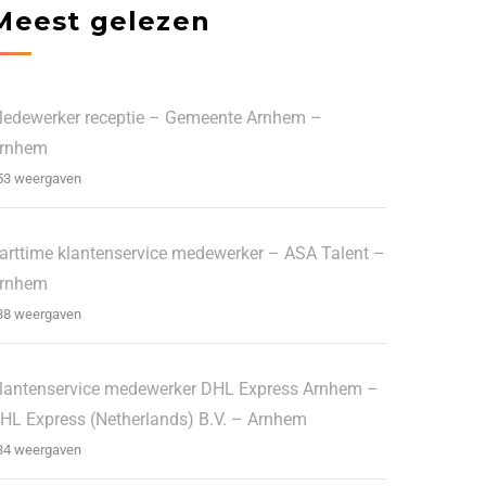
Meest gelezen
edewerker receptie – Gemeente Arnhem –
rnhem
53 weergaven
arttime klantenservice medewerker – ASA Talent –
rnhem
38 weergaven
lantenservice medewerker DHL Express Arnhem –
HL Express (Netherlands) B.V. – Arnhem
34 weergaven