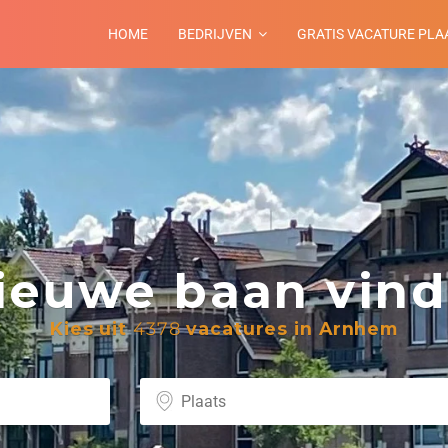
HOME
BEDRIJVEN
GRATIS VACATURE PLA
euwe baan vind 
Kies uit
4378
vacatures in Arnhem