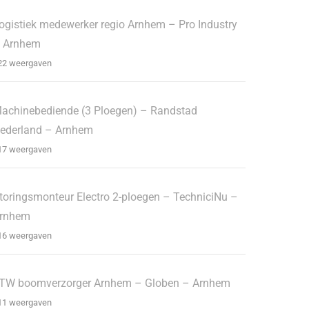
ogistiek medewerker regio Arnhem – Pro Industry
 Arnhem
22 weergaven
achinebediende (3 Ploegen) – Randstad
ederland – Arnhem
17 weergaven
toringsmonteur Electro 2-ploegen – TechniciNu –
rnhem
16 weergaven
TW boomverzorger Arnhem – Globen – Arnhem
11 weergaven