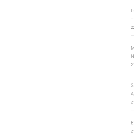
L
–
2
M
N
2
S
A
2
E
2