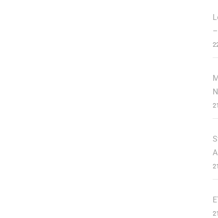
L
–
2
M
N
2
S
A
2
E
2