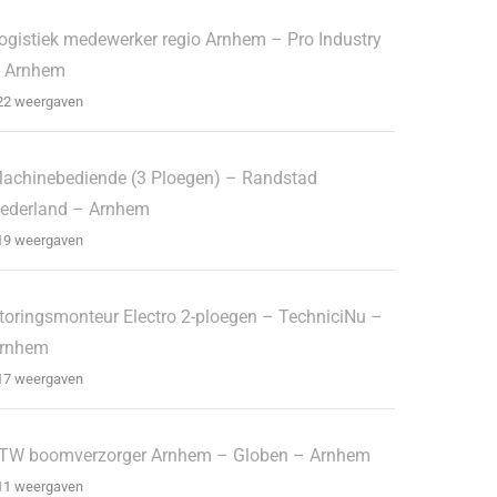
ogistiek medewerker regio Arnhem – Pro Industry
 Arnhem
22 weergaven
achinebediende (3 Ploegen) – Randstad
ederland – Arnhem
19 weergaven
toringsmonteur Electro 2-ploegen – TechniciNu –
rnhem
17 weergaven
TW boomverzorger Arnhem – Globen – Arnhem
11 weergaven