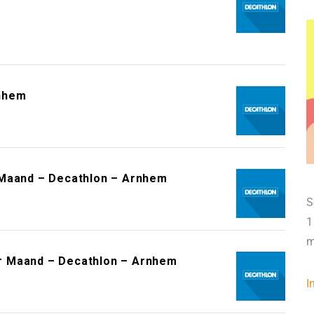
rnhem
 Maand – Decathlon – Arnhem
S
1
m
r Maand – Decathlon – Arnhem
I