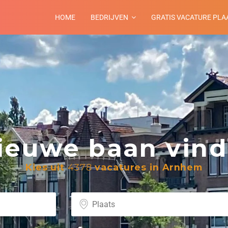
HOME
BEDRIJVEN
GRATIS VACATURE PLA
euwe baan vind 
Kies uit
4378
vacatures in Arnhem