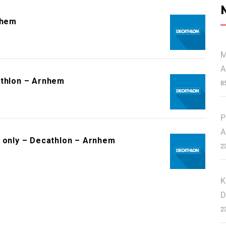
nhem
M
A
athlon – Arnhem
8
P
A
s only – Decathlon – Arnhem
2
K
D
2