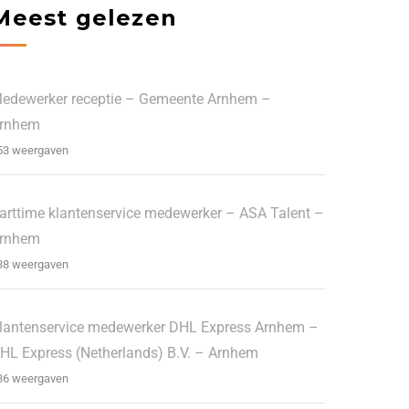
Meest gelezen
edewerker receptie – Gemeente Arnhem –
rnhem
53 weergaven
arttime klantenservice medewerker – ASA Talent –
rnhem
38 weergaven
lantenservice medewerker DHL Express Arnhem –
HL Express (Netherlands) B.V. – Arnhem
36 weergaven