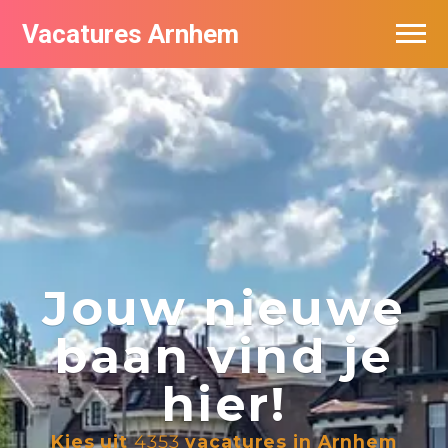
Vacatures Arnhem
Vacatures per bedrijf in Arnhem
Nieuwsbrief feed
Jouw nieuwe
baan vind je
hier!
Kies uit
4353
vacatures in Arnhem