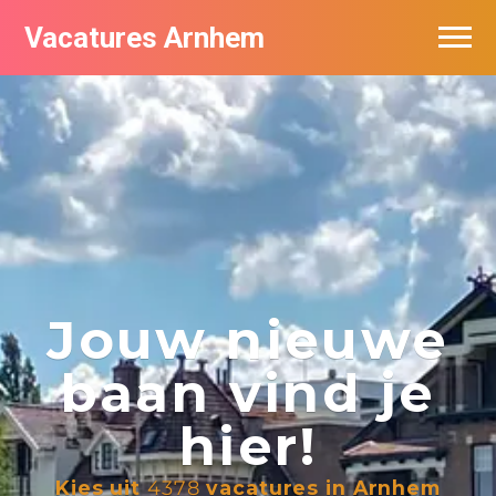
Vacatures Arnhem
Vacatures per bedrijf in Arnhem
Nieuwsbrief feed
Jouw nieuwe
baan vind je
hier!
Kies uit
4378
vacatures in Arnhem