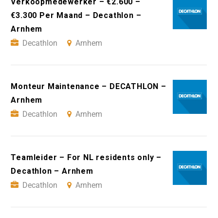
Verkoopmedewerker – €2.600 –
€3.300 Per Maand – Decathlon –
Arnhem
Decathlon
Arnhem
Monteur Maintenance – DECATHLON –
Arnhem
Decathlon
Arnhem
Teamleider – For NL residents only –
Decathlon – Arnhem
Decathlon
Arnhem