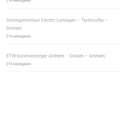
216 weergaven
Storingsmonteur Electro 2-ploegen – TechniciNu –
Arnhem
216 weergaven
ETW boomverzorger Arnhem – Globen – Arnhem
210 weergaven