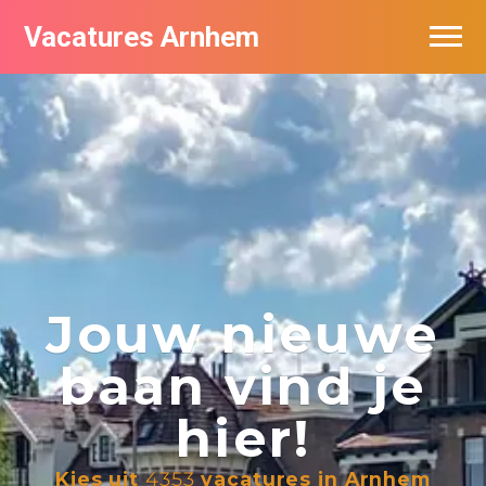
Vacatures Arnhem
Vacatures per bedrijf in Arnhem
Nieuwsbrief feed
Jouw nieuwe
baan vind je
hier!
Kies uit
4353
vacatures in Arnhem