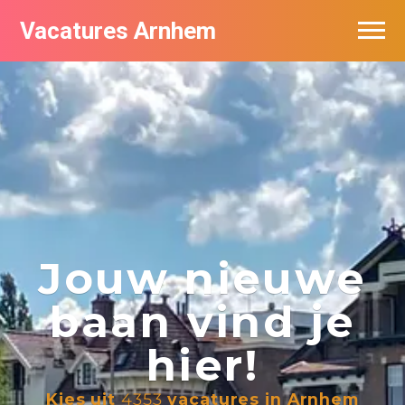
Vacatures Arnhem
Vacatures per bedrijf in Arnhem
Nieuwsbrief feed
Jouw nieuwe
baan vind je
hier!
Kies uit
4353
vacatures in Arnhem