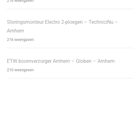
216 weergaven
Storingsmonteur Electro 2-ploegen – TechniciNu –
Arnhem
216 weergaven
ETW boomverzorger Arnhem – Globen – Arnhem
210 weergaven