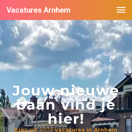
Vacatures Arnhem
Vacatures per bedrijf in Arnhem
Nieuwsbrief feed
Jouw nieuwe
baan vind je
hier!
Kies uit
4378
vacatures in Arnhem