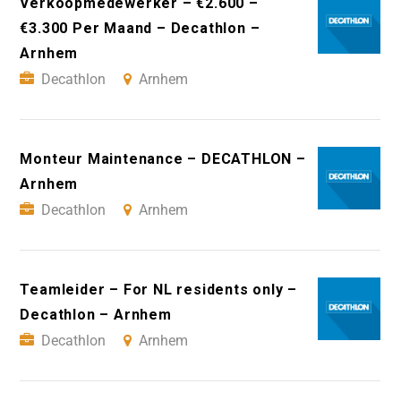
Verkoopmedewerker – €2.600 –
€3.300 Per Maand – Decathlon –
Arnhem
Decathlon
Arnhem
Monteur Maintenance – DECATHLON –
Arnhem
Decathlon
Arnhem
Teamleider – For NL residents only –
Decathlon – Arnhem
Decathlon
Arnhem