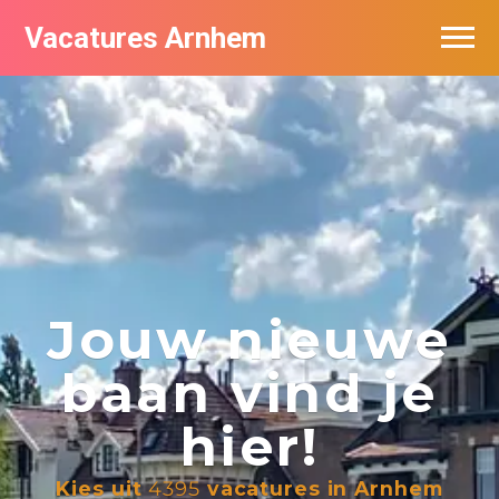
Vacatures Arnhem
Vacatures per bedrijf in Arnhem
Nieuwsbrief feed
Jouw nieuwe
baan vind je
hier!
Kies uit
4395
vacatures in Arnhem