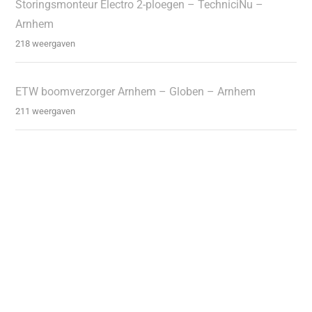
Storingsmonteur Electro 2-ploegen – TechniciNu –
Arnhem
218 weergaven
ETW boomverzorger Arnhem – Globen – Arnhem
211 weergaven