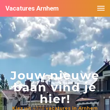
Vacatures Arnhem
Vacatures per bedrijf in Arnhem
Nieuwsbrief feed
Jouw nieuwe
baan vind je
hier!
Kies uit
4378
vacatures in Arnhem