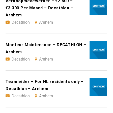
Verkoopmedewerker – €2.600 –
€3.300 Per Maand – Decathlon –
Arnhem
Decathlon
Arnhem
Monteur Maintenance – DECATHLON –
Arnhem
Decathlon
Arnhem
Teamleider – For NL residents only –
Decathlon – Arnhem
Decathlon
Arnhem