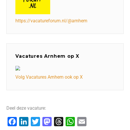
https://vacatureforum.nl/@arnhem
Vacatures Arnhem op X
Volg Vacatures Arnhem ook op X
Deel deze vacature:
F
Li
T
M
T
W
E