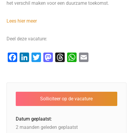
het verschil maken voor een duurzame toekomst.
Lees hier meer
Deel deze vacature:
F
Li
T
M
T
W
E
a
n
wi
a
hr
h
m
c
k
tt
st
e
at
ai
e
e
er
o
a
s
l
b
dI
d
d
A
o
n
o
s
p
o
n
p
Datum geplaatst:
k
2 maanden geleden geplaatst