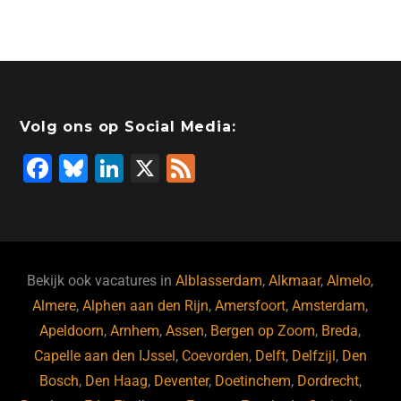
a
n
wi
a
hr
h
m
c
k
tt
st
e
at
ai
e
e
er
o
a
s
l
b
dI
d
d
A
o
n
o
s
p
Volg ons op Social Media:
o
n
p
F
Bl
Li
X
F
k
a
u
n
e
c
e
k
e
e
s
e
d
b
ky
dI
Bekijk ook vacatures in
Alblasserdam
,
Alkmaar
,
Almelo
,
o
n
Almere
,
Alphen aan den Rijn
,
Amersfoort
,
Amsterdam
,
Apeldoorn
,
Arnhem
,
Assen
,
Bergen op Zoom
,
Breda
,
o
Capelle aan den IJssel
,
Coevorden
,
Delft
,
Delfzijl
,
Den
k
Bosch
,
Den Haag
,
Deventer
,
Doetinchem
,
Dordrecht
,