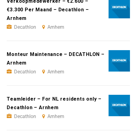
Verkoopmedewerker – €2.600 –
€3.300 Per Maand – Decathlon –
Arnhem
Decathlon
Arnhem
Monteur Maintenance – DECATHLON –
Arnhem
Decathlon
Arnhem
Teamleider – For NL residents only –
Decathlon – Arnhem
Decathlon
Arnhem