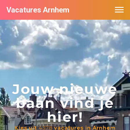
Vacatures Arnhem
Vacatures per bedrijf in Arnhem
Nieuwsbrief feed
Jouw nieuwe
baan vind je
hier!
Kies uit
4378
vacatures in Arnhem