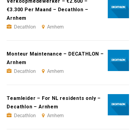
Verkoopmedewerker – €2.600 –
€3.300 Per Maand – Decathlon –
Arnhem
Decathlon
Arnhem
Monteur Maintenance – DECATHLON –
Arnhem
Decathlon
Arnhem
Teamleider – For NL residents only –
Decathlon – Arnhem
Decathlon
Arnhem