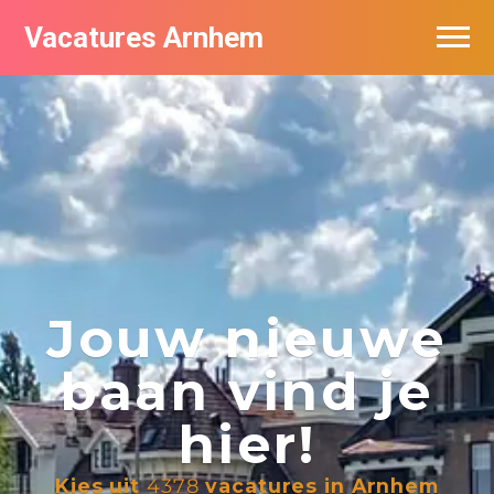
Vacatures Arnhem
Vacatures per bedrijf in Arnhem
Nieuwsbrief feed
Jouw nieuwe
baan vind je
hier!
Kies uit
4378
vacatures in Arnhem