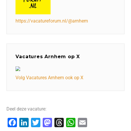
https://vacatureforum.nl/@arnhem
Vacatures Arnhem op X
Volg Vacatures Arnhem ook op X
Deel deze vacature:
F
Li
T
M
T
W
E