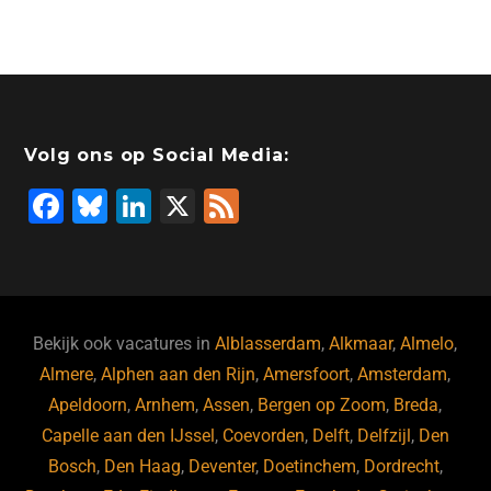
a
n
wi
a
hr
h
m
c
k
tt
st
e
at
ai
e
e
er
o
a
s
l
b
dI
d
d
A
o
n
o
s
p
Volg ons op Social Media:
o
n
p
F
Bl
Li
X
F
k
a
u
n
e
c
e
k
e
e
s
e
d
b
ky
dI
Bekijk ook vacatures in
Alblasserdam
,
Alkmaar
,
Almelo
,
o
n
Almere
,
Alphen aan den Rijn
,
Amersfoort
,
Amsterdam
,
Apeldoorn
,
Arnhem
,
Assen
,
Bergen op Zoom
,
Breda
,
o
Capelle aan den IJssel
,
Coevorden
,
Delft
,
Delfzijl
,
Den
k
Bosch
,
Den Haag
,
Deventer
,
Doetinchem
,
Dordrecht
,