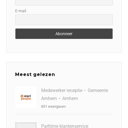
E-mail
Meest gelezen
Medewerker receptie – Gemeente
Arnhem – Arnhem
851 weergaven
Parttime klantenservice