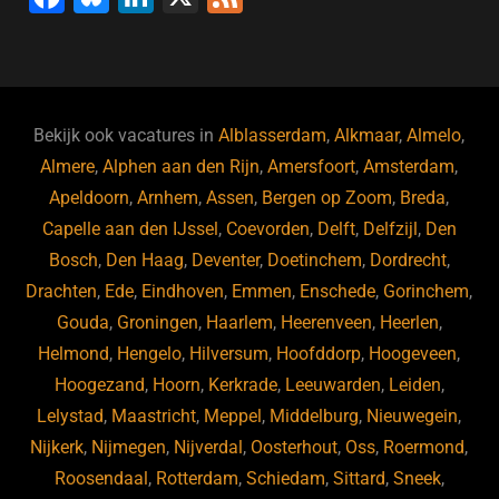
k
a
u
n
e
c
e
k
e
e
s
e
d
b
ky
dI
Bekijk ook vacatures in
Alblasserdam
,
Alkmaar
,
Almelo
,
o
n
Almere
,
Alphen aan den Rijn
,
Amersfoort
,
Amsterdam
,
Apeldoorn
,
Arnhem
,
Assen
,
Bergen op Zoom
,
Breda
,
o
Capelle aan den IJssel
,
Coevorden
,
Delft
,
Delfzijl
,
Den
k
Bosch
,
Den Haag
,
Deventer
,
Doetinchem
,
Dordrecht
,
Drachten
,
Ede
,
Eindhoven
,
Emmen
,
Enschede
,
Gorinchem
,
Gouda
,
Groningen
,
Haarlem
,
Heerenveen
,
Heerlen
,
Helmond
,
Hengelo
,
Hilversum
,
Hoofddorp
,
Hoogeveen
,
Hoogezand
,
Hoorn
,
Kerkrade
,
Leeuwarden
,
Leiden
,
Lelystad
,
Maastricht
,
Meppel
,
Middelburg
,
Nieuwegein
,
Nijkerk
,
Nijmegen
,
Nijverdal
,
Oosterhout
,
Oss
,
Roermond
,
Roosendaal
,
Rotterdam
,
Schiedam
,
Sittard
,
Sneek
,