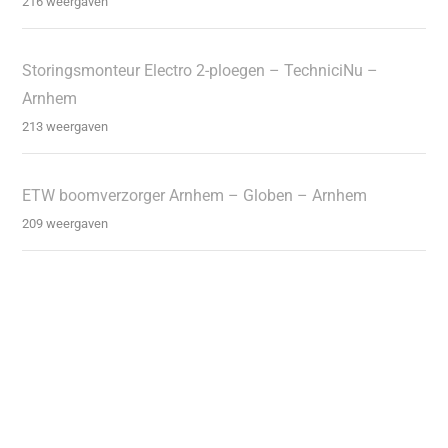
216 weergaven
Storingsmonteur Electro 2-ploegen – TechniciNu –
Arnhem
213 weergaven
ETW boomverzorger Arnhem – Globen – Arnhem
209 weergaven