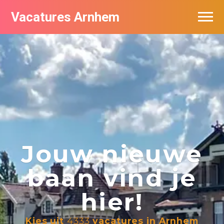
Vacatures Arnhem
Vacatures per bedrijf in Arnhem
Nieuwsbrief feed
Jouw nieuwe
baan vind je
hier!
Kies uit
4333
vacatures in Arnhem