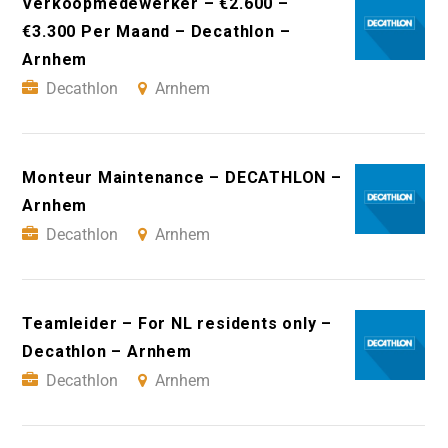
Verkoopmedewerker – €2.600 –
€3.300 Per Maand – Decathlon –
Arnhem
Decathlon
Arnhem
Monteur Maintenance – DECATHLON –
Arnhem
Decathlon
Arnhem
Teamleider – For NL residents only –
Decathlon – Arnhem
Decathlon
Arnhem