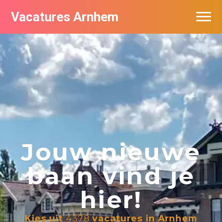
Vacatures Arnhem
Vacatures per bedrijf in Arnhem
Nieuwsbrief feed
Jouw nieuwe
baan vind je
hier!
Kies uit
4378
vacatures in Arnhem