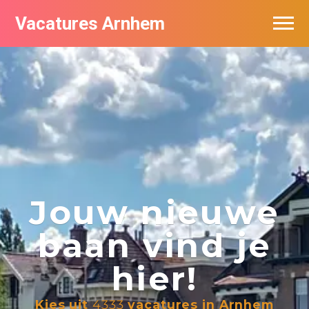
Vacatures Arnhem
Vacatures per bedrijf in Arnhem
Nieuwsbrief feed
Jouw nieuwe
baan vind je
hier!
Kies uit
4333
vacatures in Arnhem