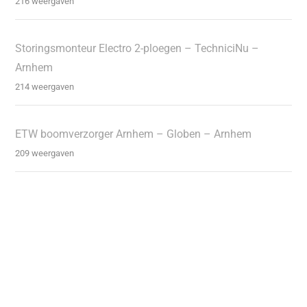
216 weergaven
Storingsmonteur Electro 2-ploegen – TechniciNu –
Arnhem
214 weergaven
ETW boomverzorger Arnhem – Globen – Arnhem
209 weergaven