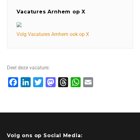
Vacatures Arnhem op X
Volg Vacatures Arnhem ook op X
Deel deze vacature:
F
Li
T
M
T
W
E
a
n
wi
a
hr
h
m
c
k
tt
st
e
at
ai
e
e
er
o
a
s
l
b
dI
d
d
A
o
n
o
s
p
Volg ons op Social Media: