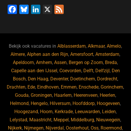
o
n
p
F
Bl
Li
X
F
k
a
u
n
e
c
e
k
e
e
s
e
d
b
ky
dI
Bekijk ook vacatures in
Alblasserdam
,
Alkmaar
,
Almelo
,
o
n
Almere
,
Alphen aan den Rijn
,
Amersfoort
,
Amsterdam
,
Apeldoorn
,
Arnhem
,
Assen
,
Bergen op Zoom
,
Breda
,
o
Capelle aan den IJssel
,
Coevorden
,
Delft
,
Delfzijl
,
Den
k
Bosch
,
Den Haag
,
Deventer
,
Doetinchem
,
Dordrecht
,
Drachten
,
Ede
,
Eindhoven
,
Emmen
,
Enschede
,
Gorinchem
,
Gouda
,
Groningen
,
Haarlem
,
Heerenveen
,
Heerlen
,
Helmond
,
Hengelo
,
Hilversum
,
Hoofddorp
,
Hoogeveen
,
Hoogezand
,
Hoorn
,
Kerkrade
,
Leeuwarden
,
Leiden
,
Lelystad
,
Maastricht
,
Meppel
,
Middelburg
,
Nieuwegein
,
Nijkerk
,
Nijmegen
,
Nijverdal
,
Oosterhout
,
Oss
,
Roermond
,