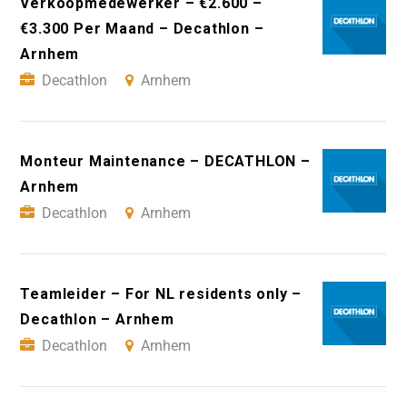
Verkoopmedewerker – €2.600 –
€3.300 Per Maand – Decathlon –
Arnhem
Decathlon
Arnhem
Monteur Maintenance – DECATHLON –
Arnhem
Decathlon
Arnhem
Teamleider – For NL residents only –
Decathlon – Arnhem
Decathlon
Arnhem