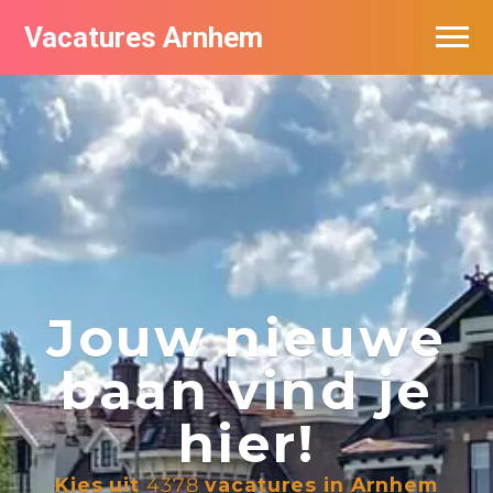
Vacatures Arnhem
Vacatures per bedrijf in Arnhem
Nieuwsbrief feed
Jouw nieuwe
baan vind je
hier!
Kies uit
4378
vacatures in Arnhem