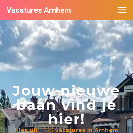
Vacatures Arnhem
Vacatures per bedrijf in Arnhem
Nieuwsbrief feed
Jouw nieuwe
baan vind je
hier!
Kies uit
4395
vacatures in Arnhem