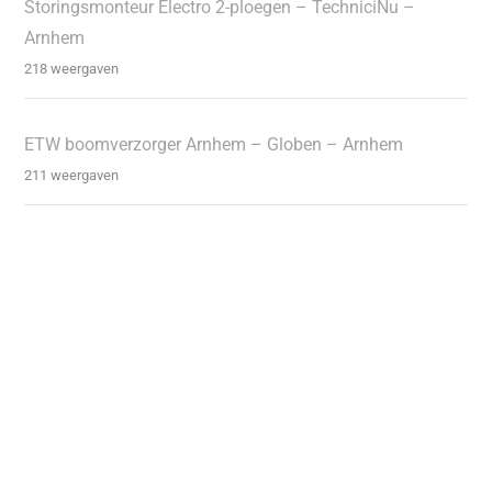
Storingsmonteur Electro 2-ploegen – TechniciNu –
Arnhem
218 weergaven
ETW boomverzorger Arnhem – Globen – Arnhem
211 weergaven