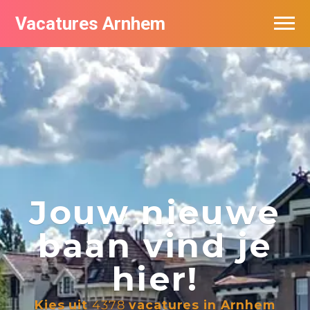
Vacatures Arnhem
Vacatures per bedrijf in Arnhem
Nieuwsbrief feed
Jouw nieuwe
baan vind je
hier!
Kies uit
4378
vacatures in Arnhem