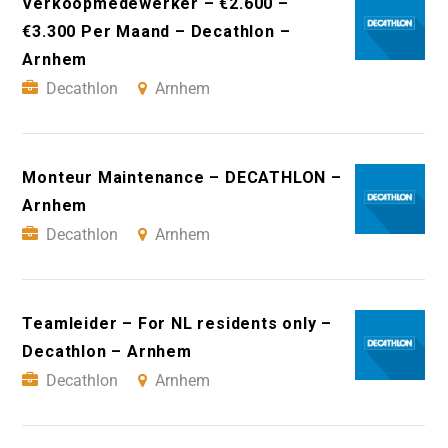
Verkoopmedewerker – €2.600 –
€3.300 Per Maand – Decathlon –
Arnhem
Decathlon
Arnhem
Monteur Maintenance – DECATHLON –
Arnhem
Decathlon
Arnhem
Teamleider – For NL residents only –
Decathlon – Arnhem
Decathlon
Arnhem