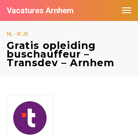
Vacatures Arnhem
Vacatures per bedrijf in Arnhem
NL - W JB
Nieuwsbrief feed
Gratis opleiding
buschauffeur –
Transdev – Arnhem