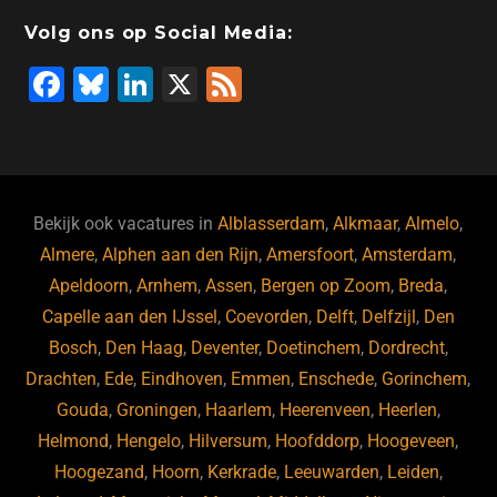
o
n
o
s
p
Volg ons op Social Media:
o
n
p
F
Bl
Li
X
F
k
a
u
n
e
c
e
k
e
e
s
e
d
b
ky
dI
Bekijk ook vacatures in
Alblasserdam
,
Alkmaar
,
Almelo
,
o
n
Almere
,
Alphen aan den Rijn
,
Amersfoort
,
Amsterdam
,
Apeldoorn
,
Arnhem
,
Assen
,
Bergen op Zoom
,
Breda
,
o
Capelle aan den IJssel
,
Coevorden
,
Delft
,
Delfzijl
,
Den
k
Bosch
,
Den Haag
,
Deventer
,
Doetinchem
,
Dordrecht
,
Drachten
,
Ede
,
Eindhoven
,
Emmen
,
Enschede
,
Gorinchem
,
Gouda
,
Groningen
,
Haarlem
,
Heerenveen
,
Heerlen
,
Helmond
,
Hengelo
,
Hilversum
,
Hoofddorp
,
Hoogeveen
,
Hoogezand
,
Hoorn
,
Kerkrade
,
Leeuwarden
,
Leiden
,