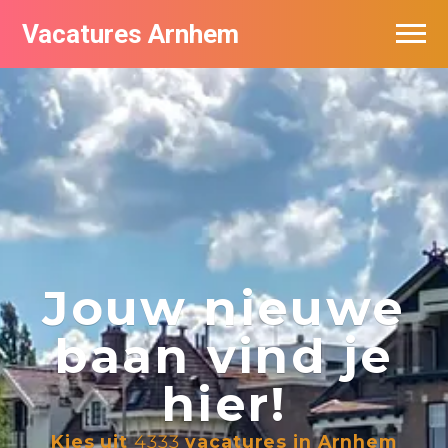
Vacatures Arnhem
Vacatures per bedrijf in Arnhem
Nieuwsbrief feed
Jouw nieuwe
baan vind je
hier!
Kies uit
4333
vacatures in Arnhem