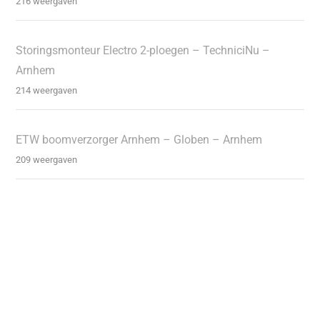
216 weergaven
Storingsmonteur Electro 2-ploegen – TechniciNu –
Arnhem
214 weergaven
ETW boomverzorger Arnhem – Globen – Arnhem
209 weergaven