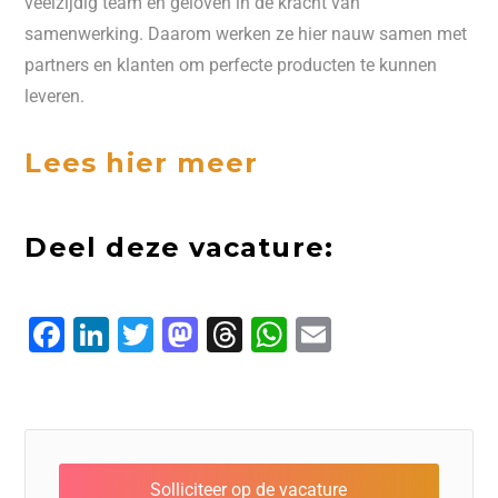
veelzijdig team en geloven in de kracht van
samenwerking. Daarom werken ze hier nauw samen met
partners en klanten om perfecte producten te kunnen
leveren.
Lees hier meer
Deel deze vacature:
F
L
T
M
T
W
E
a
i
w
a
h
h
m
c
n
it
s
r
a
ai
e
k
t
t
e
t
l
b
e
e
o
a
s