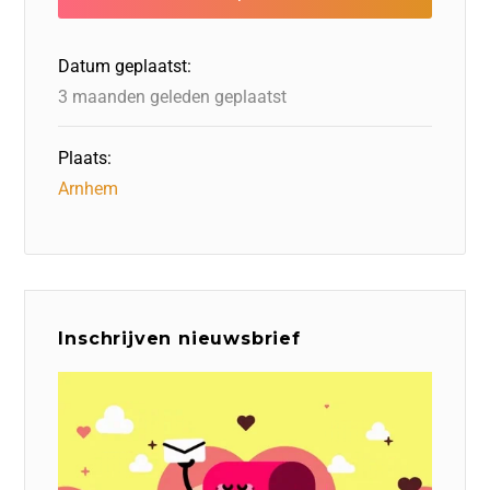
o
d
r
d
d
A
o
I
o
s
p
Datum geplaatst:
k
n
n
p
3 maanden geleden geplaatst
Plaats:
Arnhem
Inschrijven nieuwsbrief