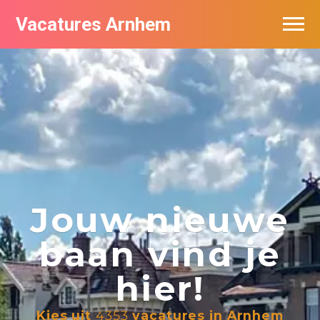
Vacatures Arnhem
Vacatures per bedrijf in Arnhem
Nieuwsbrief feed
Jouw nieuwe
baan vind je
hier!
Kies uit
4353
vacatures in Arnhem