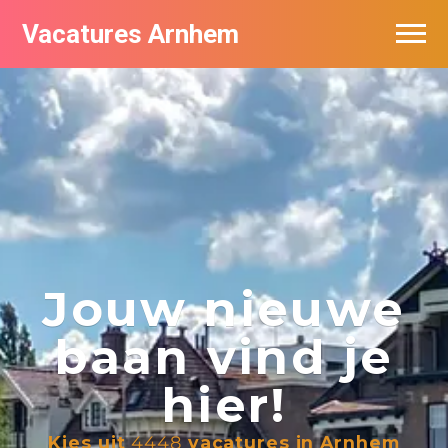
Vacatures Arnhem
Vacatures per bedrijf in Arnhem
Nieuwsbrief feed
Jouw nieuwe
baan vind je
hier!
Kies uit
4448
vacatures in Arnhem