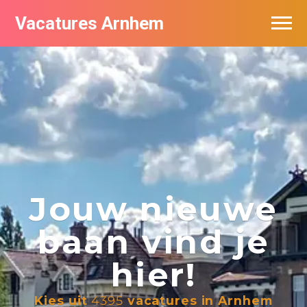
Vacatures Arnhem
Vacatures per bedrijf in Arnhem
Nieuwsbrief feed
Jouw nieuwe
baan vind je
hier!
Kies uit
4395
vacatures in Arnhem