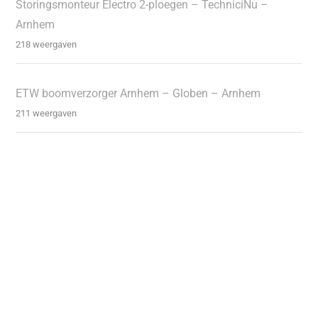
Storingsmonteur Electro 2-ploegen – TechniciNu –
Arnhem
218 weergaven
ETW boomverzorger Arnhem – Globen – Arnhem
211 weergaven