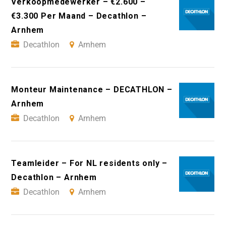
Verkoopmedewerker – €2.600 –
€3.300 Per Maand – Decathlon –
Arnhem
Decathlon
Arnhem
Monteur Maintenance – DECATHLON –
Arnhem
Decathlon
Arnhem
Teamleider – For NL residents only –
Decathlon – Arnhem
Decathlon
Arnhem