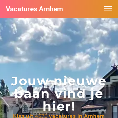
Vacatures Arnhem
Vacatures per bedrijf in Arnhem
Nieuwsbrief feed
Jouw nieuwe
baan vind je
hier!
Kies uit
4378
vacatures in Arnhem