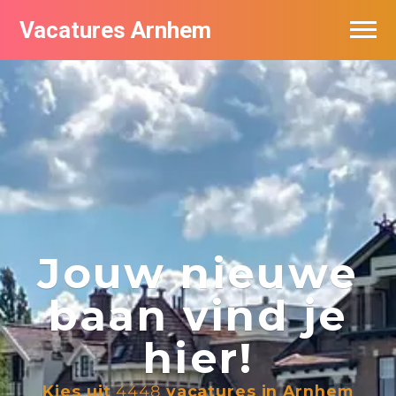
Vacatures Arnhem
Vacatures per bedrijf in Arnhem
Nieuwsbrief feed
Jouw nieuwe
baan vind je
hier!
Kies uit
4448
vacatures in Arnhem