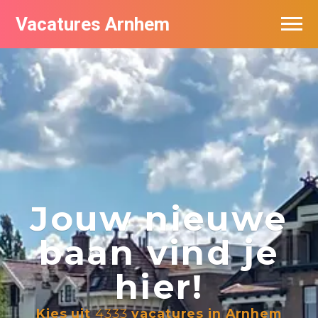
Vacatures Arnhem
Vacatures per bedrijf in Arnhem
Nieuwsbrief feed
Jouw nieuwe
baan vind je
hier!
Kies uit
4333
vacatures in Arnhem