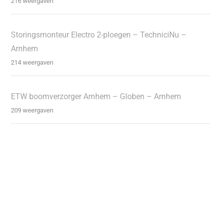
216 weergaven
Storingsmonteur Electro 2-ploegen – TechniciNu –
Arnhem
214 weergaven
ETW boomverzorger Arnhem – Globen – Arnhem
209 weergaven