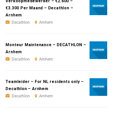
Verkoopmedewerker – €2.600 –
€3.300 Per Maand – Decathlon –
Arnhem
Decathlon
Arnhem
Monteur Maintenance – DECATHLON –
Arnhem
Decathlon
Arnhem
Teamleider – For NL residents only –
Decathlon – Arnhem
Decathlon
Arnhem