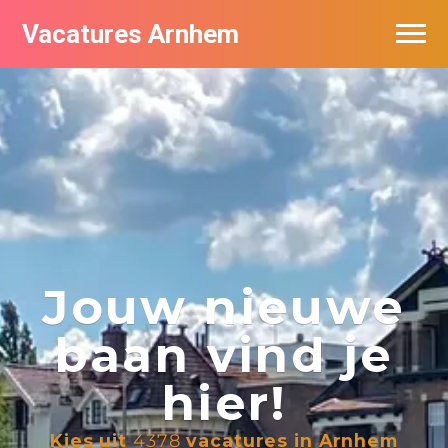
Vacatures Arnhem
Vacatures per bedrijf in Arnhem
Nieuwsbrief feed
Jouw nieuwe
baan vind je
hier!
Kies uit
4378
vacatures in Arnhem