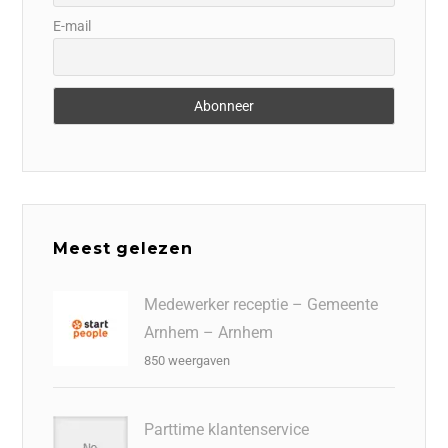
E-mail
Meest gelezen
Medewerker receptie – Gemeente
Arnhem – Arnhem
850 weergaven
Parttime klantenservice