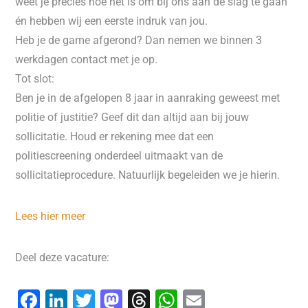
weet je precies hoe het is om bij ons aan de slag te gaan
én hebben wij een eerste indruk van jou.
Heb je de game afgerond? Dan nemen we binnen 3
werkdagen contact met je op.
Tot slot:
Ben je in de afgelopen 8 jaar in aanraking geweest met
politie of justitie? Geef dit dan altijd aan bij jouw
sollicitatie. Houd er rekening mee dat een
politiescreening onderdeel uitmaakt van de
sollicitatieprocedure. Natuurlijk begeleiden we je hierin.
Lees hier meer
Deel deze vacature:
F
Li
T
M
T
W
E