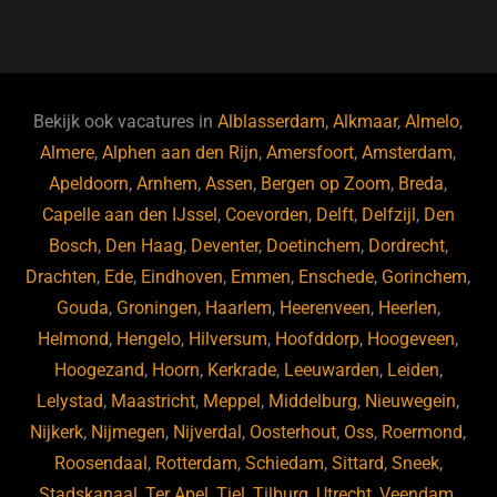
a
u
n
e
c
e
k
e
e
s
e
d
b
ky
dI
Bekijk ook vacatures in
Alblasserdam
,
Alkmaar
,
Almelo
,
o
n
Almere
,
Alphen aan den Rijn
,
Amersfoort
,
Amsterdam
,
Apeldoorn
,
Arnhem
,
Assen
,
Bergen op Zoom
,
Breda
,
o
Capelle aan den IJssel
,
Coevorden
,
Delft
,
Delfzijl
,
Den
k
Bosch
,
Den Haag
,
Deventer
,
Doetinchem
,
Dordrecht
,
Drachten
,
Ede
,
Eindhoven
,
Emmen
,
Enschede
,
Gorinchem
,
Gouda
,
Groningen
,
Haarlem
,
Heerenveen
,
Heerlen
,
Helmond
,
Hengelo
,
Hilversum
,
Hoofddorp
,
Hoogeveen
,
Hoogezand
,
Hoorn
,
Kerkrade
,
Leeuwarden
,
Leiden
,
Lelystad
,
Maastricht
,
Meppel
,
Middelburg
,
Nieuwegein
,
Nijkerk
,
Nijmegen
,
Nijverdal
,
Oosterhout
,
Oss
,
Roermond
,
Roosendaal
,
Rotterdam
,
Schiedam
,
Sittard
,
Sneek
,
Stadskanaal
,
Ter Apel
,
Tiel
,
Tilburg
,
Utrecht
,
Veendam
,