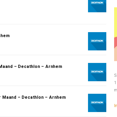
rnhem
 Maand – Decathlon – Arnhem
S
1
m
r Maand – Decathlon – Arnhem
I