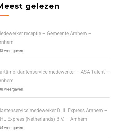
Meest gelezen
edewerker receptie – Gemeente Arnhem –
rnhem
53 weergaven
arttime klantenservice medewerker – ASA Talent –
rnhem
38 weergaven
lantenservice medewerker DHL Express Arnhem –
HL Express (Netherlands) B.V. – Arnhem
34 weergaven