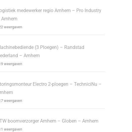
ogistiek medewerker regio Arnhem – Pro Industry
 Arnhem
22 weergaven
achinebediende (3 Ploegen) – Randstad
ederland – Arnhem
19 weergaven
toringsmonteur Electro 2-ploegen – TechniciNu –
rnhem
17 weergaven
TW boomverzorger Arnhem – Globen – Arnhem
11 weergaven