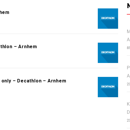
nhem
M
A
athlon – Arnhem
8
P
A
s only – Decathlon – Arnhem
2
K
D
2