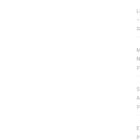
L
–
2
M
N
2
S
A
2
E
2