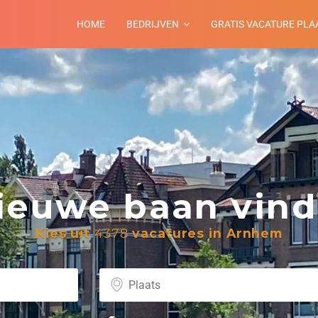
HOME
BEDRIJVEN
GRATIS VACATURE PLA
euwe baan vind 
Kies uit
4378
vacatures in Arnhem