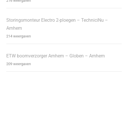
216 weergaven
Storingsmonteur Electro 2-ploegen – TechniciNu –
Arnhem
214 weergaven
ETW boomverzorger Arnhem – Globen – Arnhem
209 weergaven