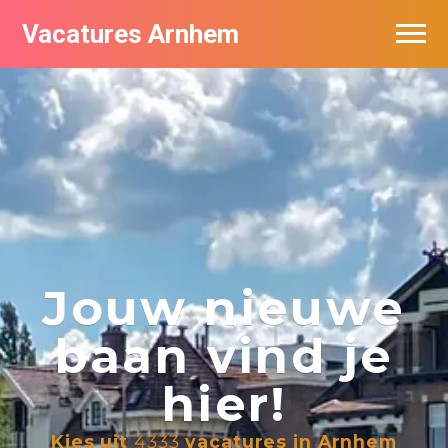
Vacatures Arnhem
Vacatures per bedrijf in Arnhem
Nieuwsbrief feed
Jouw nieuwe
baan vind je
hier!
Kies uit
4333
vacatures in Arnhem