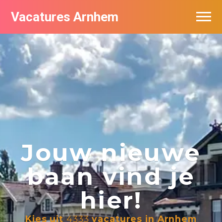
Vacatures Arnhem
Vacatures per bedrijf in Arnhem
Nieuwsbrief feed
Jouw nieuwe
baan vind je
hier!
Kies uit
4333
vacatures in Arnhem