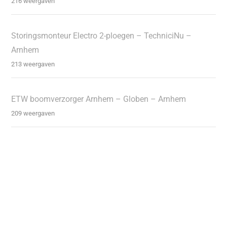
216 weergaven
Storingsmonteur Electro 2-ploegen – TechniciNu –
Arnhem
213 weergaven
ETW boomverzorger Arnhem – Globen – Arnhem
209 weergaven