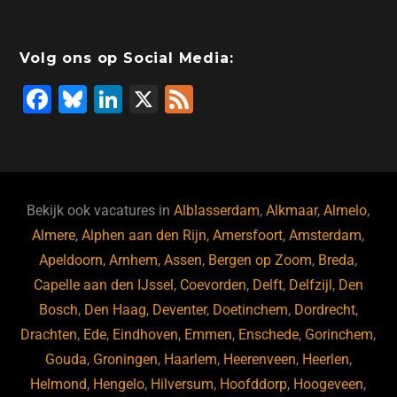
b
dI
d
d
A
o
n
o
s
p
Volg ons op Social Media:
o
n
p
F
Bl
Li
X
F
k
a
u
n
e
c
e
k
e
e
s
e
d
b
ky
dI
Bekijk ook vacatures in
Alblasserdam
,
Alkmaar
,
Almelo
,
o
n
Almere
,
Alphen aan den Rijn
,
Amersfoort
,
Amsterdam
,
Apeldoorn
,
Arnhem
,
Assen
,
Bergen op Zoom
,
Breda
,
o
Capelle aan den IJssel
,
Coevorden
,
Delft
,
Delfzijl
,
Den
k
Bosch
,
Den Haag
,
Deventer
,
Doetinchem
,
Dordrecht
,
Drachten
,
Ede
,
Eindhoven
,
Emmen
,
Enschede
,
Gorinchem
,
Gouda
,
Groningen
,
Haarlem
,
Heerenveen
,
Heerlen
,
Helmond
,
Hengelo
,
Hilversum
,
Hoofddorp
,
Hoogeveen
,