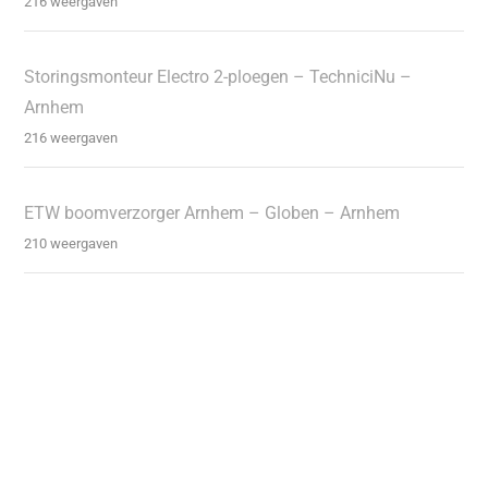
216 weergaven
Storingsmonteur Electro 2-ploegen – TechniciNu –
Arnhem
216 weergaven
ETW boomverzorger Arnhem – Globen – Arnhem
210 weergaven