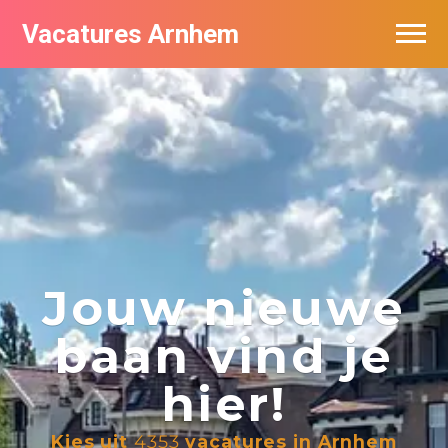
Vacatures Arnhem
Vacatures per bedrijf in Arnhem
Nieuwsbrief feed
Jouw nieuwe
baan vind je
hier!
Kies uit
4353
vacatures in Arnhem